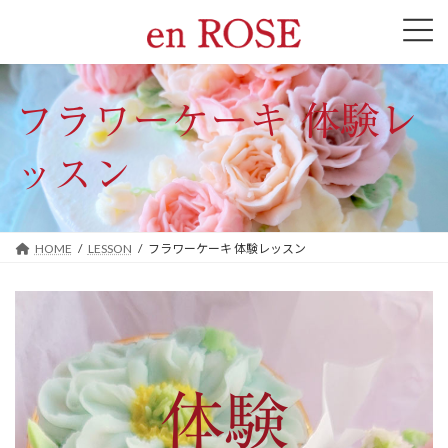
コ
ナ
ン
ビ
テ
ゲ
ン
ー
ツ
シ
へ
ョ
フラワーケーキ 体験レ
ス
ン
キ
に
ッスン
ッ
移
プ
動
HOME
LESSON
フラワーケーキ 体験レッスン
体験