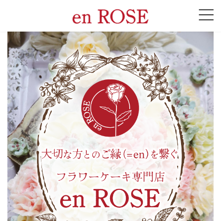
コ
ナ
ン
ビ
テ
ゲ
ン
ー
ツ
シ
へ
ョ
ス
ン
キ
に
ッ
移
プ
動