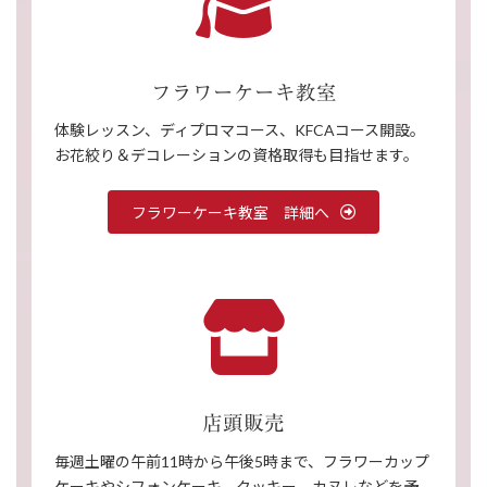
コ
ン
リ
ン
ク
フラワーケーキ教室
体験レッスン、ディプロマコース、KFCAコース開設。
お花絞り＆デコレーションの資格取得も目指せます。
フラワーケーキ教室 詳細へ
ア
イ
コ
ン
リ
ン
ク
店頭販売
毎週土曜の午前11時から午後5時まで、フラワーカップ
ケーキやシフォンケーキ、クッキー、カヌレなどを予